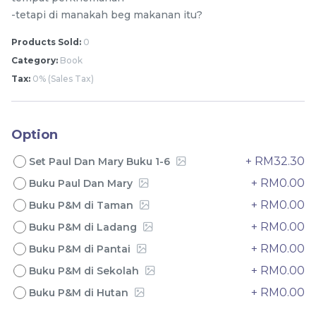
-tetapi di manakah beg makanan itu?
Products Sold:
0
Category:
Book
Tax:
0% (Sales Tax)
Option
Yuxin Kylin 4x4x4
Yuxin Kylin 5x5x5
+ RM32.30
Set Paul Dan Mary Buku 1-6
Stickerless Rubik’s
Stickerless Rubik’s
+ RM0.00
Buku Paul Dan Mary
Magic Cube + FREE
stemcube
kidsmy
Magic Cube + FREE
stemcube
kidsmy
RM
RM
9.98
10.98
Stand
Stand
/Unit
/Unit
+ RM0.00
Buku P&M di Taman
0 sold
0 sold
+ RM0.00
Buku P&M di Ladang
+ RM0.00
Buku P&M di Pantai
-
+
-
+
+ RM0.00
Buku P&M di Sekolah
+ RM0.00
Buku P&M di Hutan