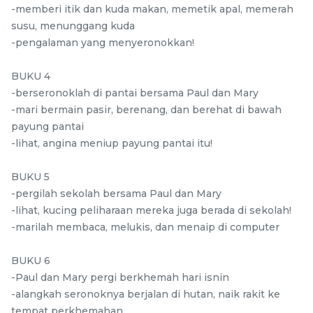
-memberi itik dan kuda makan, memetik apal, memerah
-
+
-
+
susu, menunggang kuda
-pengalaman yang menyeronokkan!
BUKU 4
-berseronoklah di pantai bersama Paul dan Mary
-mari bermain pasir, berenang, dan berehat di bawah
payung pantai
-lihat, angina meniup payung pantai itu!
BUKU 5
-pergilah sekolah bersama Paul dan Mary
Yuxin Kylin 3x3x3
Yuxin Kylin 2x2x2
Stickerless Rubik’s
Stickerless Rubik’s
-lihat, kucing peliharaan mereka juga berada di sekolah!
Magic Cube + FREE
stemcube
kidsmy
Magic Cube + FREE
stemcube
kidsmy
-marilah membaca, melukis, dan menaip di computer
RM
RM
3.98
4.98
Stand
Cube Stand
/Unit
/Unit
1 sold
2 sold
BUKU 6
-Paul dan Mary pergi berkhemah hari isnin
-
+
-
+
-alangkah seronoknya berjalan di hutan, naik rakit ke
tempat perkhemahan