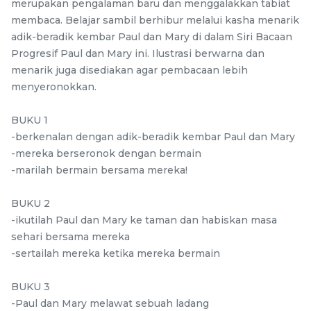
merupakan pengalaman baru dan menggalakkan tabiat
RM
RM
9.98
5.98
/Unit
/Unit
membaca. Belajar sambil berhibur melalui kasha menarik
39 sold
0 sold
adik-beradik kembar Paul dan Mary di dalam Siri Bacaan
Progresif Paul dan Mary ini. Ilustrasi berwarna dan
-
+
-
+
menarik juga disediakan agar pembacaan lebih
menyeronokkan.
BUKU 1
-berkenalan dengan adik-beradik kembar Paul dan Mary
-mereka berseronok dengan bermain
-marilah bermain bersama mereka!
BUKU 2
-ikutilah Paul dan Mary ke taman dan habiskan masa
STEM Wind Fire
Yuxin Kylin Pyraminx
sehari bersama mereka
Windmill Black +
Kylin Stickerless
-sertailah mereka ketika mereka bermain
mcube
Sticker Rubik’s Magic
kidsmy
kidsnetmy
Rubik’s Magic Cube +
RM
RM
5.98
5.98
Cube
FREE Stand
/Unit
/Unit
BUKU 3
0 sold
0 sold
-Paul dan Mary melawat sebuah ladang