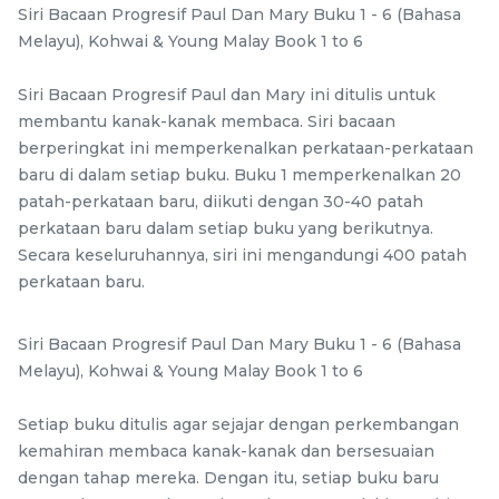
Official STEM Cube
STEM Tangram Puzzles
Siri Bacaan Progresif Paul Dan Mary Buku 1 - 6 (Bahasa
Challenge T-Shirt
- Kids ABS Tangrams
Melayu), Kohwai & Young Malay Book 1 to 6
stemcube
kidsmy
with 7 Colored Pieces
TANGRAM
stemcube
RM
RM
25.00
9.98
Fun Educational Brain
/Unit
/unit
Siri Bacaan Progresif Paul dan Mary ini ditulis untuk
Teaser Learning Toy
1 sold
33 sold
membantu kanak-kanak membaca. Siri bacaan
berperingkat ini memperkenalkan perkataan-perkataan
-
+
-
+
baru di dalam setiap buku. Buku 1 memperkenalkan 20
patah-perkataan baru, diikuti dengan 30-40 patah
perkataan baru dalam setiap buku yang berikutnya.
Secara keseluruhannya, siri ini mengandungi 400 patah
perkataan baru.
Siri Bacaan Progresif Paul Dan Mary Buku 1 - 6 (Bahasa
Melayu), Kohwai & Young Malay Book 1 to 6
Setiap buku ditulis agar sejajar dengan perkembangan
GAN Monster Go
STEM Fisher Black +
kemahiran membaca kanak-kanak dan bersesuaian
Standard 3x3x3 Speed
Sticker Rubik’s Magic
dengan tahap mereka. Dengan itu, setiap buku baru
Cube
GAN Cube
stemcube
Cube
kidsmy
kidsnetmy